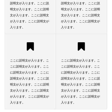
説明文が入ります。ここに説
説明文が入ります。ここに説
明文が入ります。ここに説明
明文が入ります。ここに説明
文が入ります。ここに説明文
文が入ります。ここに説明文
が入ります。ここに説明文が
が入ります。ここに説明文が
入ります。
入ります。
ここに説明文が入ります。こ
ここに説明文が入ります。こ
こに説明文が入ります。ここ
こに説明文が入ります。ここ
に説明文が入ります。ここに
に説明文が入ります。ここに
説明文が入ります。ここに説
説明文が入ります。ここに説
明文が入ります。ここに説明
明文が入ります。ここに説明
文が入ります。ここに説明文
文が入ります。ここに説明文
が入ります。ここに説明文が
が入ります。ここに説明文が
入ります。
入ります。