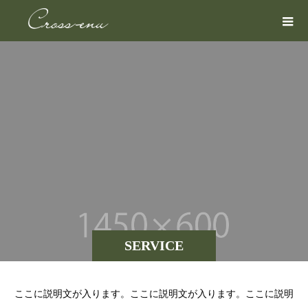
SERVICE
ここに説明文が入ります。ここに説明文が入ります。ここに説明