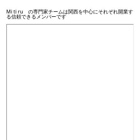
Mi ti ru の専門家チームは関西を中心にそれぞれ開業す
る信頼できるメンバーです